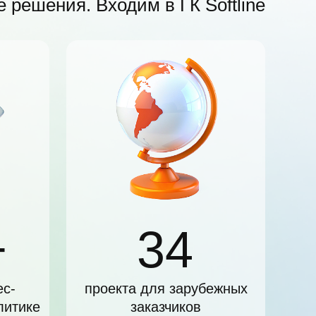
 решения. Входим в ГК Softline
+
34
ес-
проекта для зарубежных
литике
заказчиков