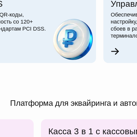
S
Управ
 QR-коды,
Обеспечи
ость со 120+
настройку
андартам PCI DSS.
сбоев в р
терминало
Платформа для эквайринга и авт
Касса 3 в 1 с кассов