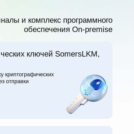
налы и комплекс программного
обеспечения On-premise
ических ключей SomersLKM,
ку криптографических
ез отправки