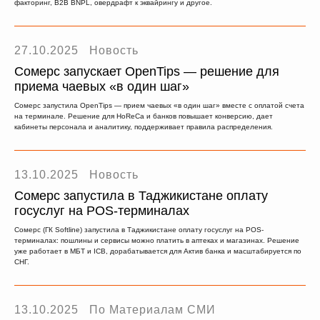
факторинг, B2B BNPL, овердрафт к эквайрингу и другое.
27.10.2025
Новость
Сомерс запускает OpenTips — решение для
приема чаевых «в один шаг»
Сомерс запустила OpenTips — прием чаевых «в один шаг» вместе с оплатой счета
на терминале. Решение для HoReCa и банков повышает конверсию, дает
кабинеты персонала и аналитику, поддерживает правила распределения.
13.10.2025
Новость
Сомерс запустила в Таджикистане оплату
госуслуг на POS-терминалах
Сомерс (ГК Softline) запустила в Таджикистане оплату госуслуг на POS-
терминалах: пошлины и сервисы можно платить в аптеках и магазинах. Решение
уже работает в МБТ и ICB, дорабатывается для Актив банка и масштабируется по
СНГ.
13.10.2025
По Материалам СМИ