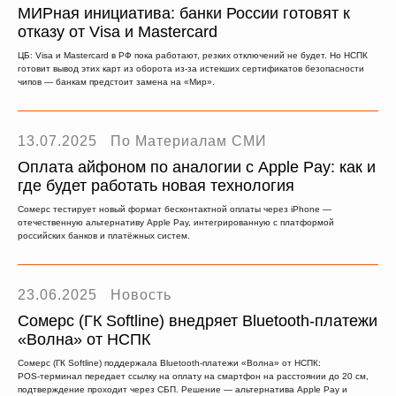
МИРная инициатива: банки России готовят к
отказу от Visa и Mastercard
ЦБ: Visa и Mastercard в РФ пока работают, резких отключений не будет. Но НСПК
готовит вывод этих карт из оборота из‑за истекших сертификатов безопасности
чипов — банкам предстоит замена на «Мир».
13.07.2025
По Материалам СМИ
Оплата айфоном по аналогии с Apple Pay: как и
где будет работать новая технология
Сомерс тестирует новый формат бесконтактной оплаты через iPhone —
отечественную альтернативу Apple Pay, интегрированную с платформой
российских банков и платёжных систем.
23.06.2025
Новость
Сомерс (ГК Softline) внедряет Bluetooth-платежи
«Волна» от НСПК
Сомерс (ГК Softline) поддержала Bluetooth‑платежи «Волна» от НСПК:
POS‑терминал передает ссылку на оплату на смартфон на расстоянии до 20 см,
подтверждение проходит через СБП. Решение — альтернатива Apple Pay и