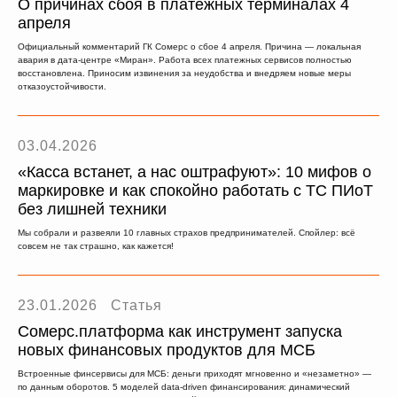
О причинах сбоя в платежных терминалах 4
апреля
Официальный комментарий ГК Сомерс о сбое 4 апреля. Причина — локальная
авария в дата-центре «Миран». Работа всех платежных сервисов полностью
восстановлена. Приносим извинения за неудобства и внедряем новые меры
отказоустойчивости.
03.04.2026
«Касса встанет, а нас оштрафуют»: 10 мифов о
маркировке и как спокойно работать с ТС ПИоТ
без лишней техники
Мы собрали и развеяли 10 главных страхов предпринимателей. Спойлер: всё
совсем не так страшно, как кажется!
23.01.2026
Статья
Сомерс.платформа как инструмент запуска
новых финансовых продуктов для МСБ
Встроенные финсервисы для МСБ: деньги приходят мгновенно и «незаметно» —
по данным оборотов. 5 моделей data-driven финансирования: динамический