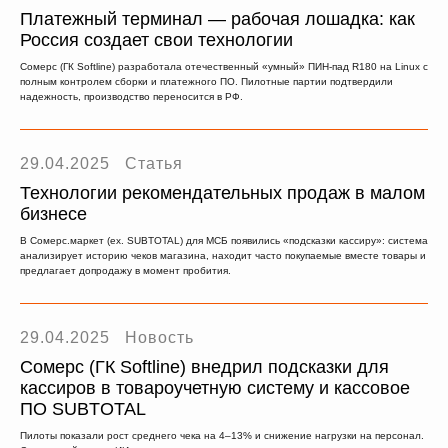
Платежный терминал — рабочая лошадка: как
Россия создает свои технологии
Сомерс (ГК Softline) разработала отечественный «умный» ПИН‑пад R180 на Linux с
полным контролем сборки и платежного ПО. Пилотные партии подтвердили
надежность, производство переносится в РФ.
29.04.2025
Статья
Технологии рекомендательных продаж в малом
бизнесе
В Сомерс.маркет (ex. SUBTOTAL) для МСБ появились «подсказки кассиру»: система
анализирует историю чеков магазина, находит часто покупаемые вместе товары и
предлагает допродажу в момент пробития.
29.04.2025
Новость
Сомерс (ГК Softline) внедрил подсказки для
кассиров в товароучетную систему и кассовое
ПО SUBTOTAL
Пилоты показали рост среднего чека на 4–13% и снижение нагрузки на персонал.