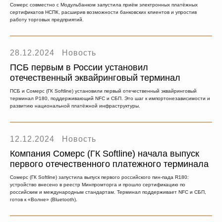
Сомерс совместно с Модульбанком запустила приём электронных платёжных
сертификатов НСПК, расширив возможности банковских клиентов и упростив
работу торговых предприятий.
28.12.2024
Новость
ПСБ первым в России установил
отечественный эквайринговый терминал
ПСБ и Сомерс (ГК Softline) установили первый отечественный эквайринговый
терминал Р180, поддерживающий NFC и СБП. Это шаг к импортонезависимости и
развитию национальной платёжной инфраструктуры.
12.12.2024
Новость
Компания Сомерс (ГК Softline) начала выпуск
первого отечественного платежного терминала
Сомерс (ГК Softline) запустила выпуск первого российского пин-пада R180:
устройство внесено в реестр Минпромторга и прошло сертификацию по
российским и международным стандартам. Терминал поддерживает NFC и СБП,
готов к «Волне» (Bluetooth).